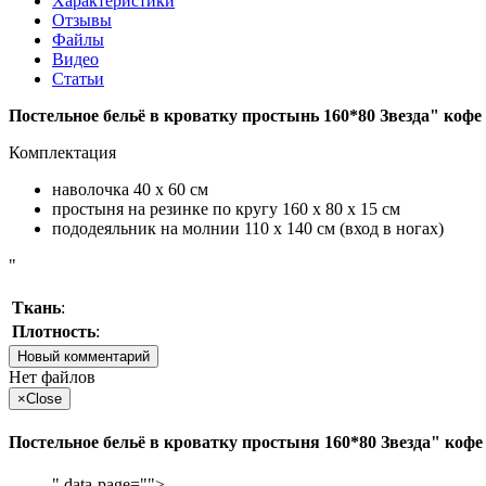
Характеристики
Отзывы
Файлы
Видео
Статьи
Постельное бельё в кроватку простынь 160*80 Звезда" кофе
Комплектация
наволочка 40 х 60 см
простыня на резинке по кругу 160 х 80 х 15 см
пододеяльник на молнии 110 х 140 см (вход в ногах)
"
Ткань
:
Плотность
:
Новый комментарий
Нет файлов
×
Close
Постельное бельё в кроватку простыня 160*80 Звезда" кофе
" data-page="">