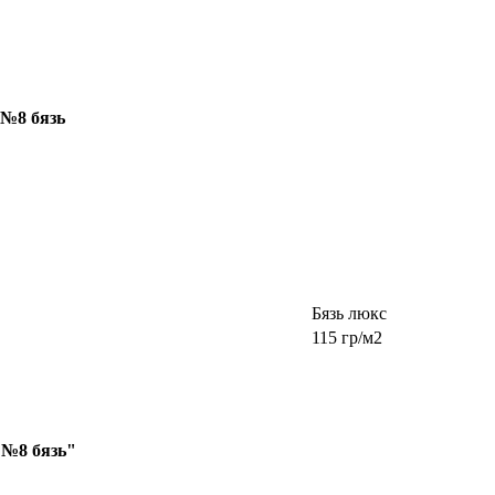
 №8 бязь
Бязь люкс
115 гр/м2
 №8 бязь"