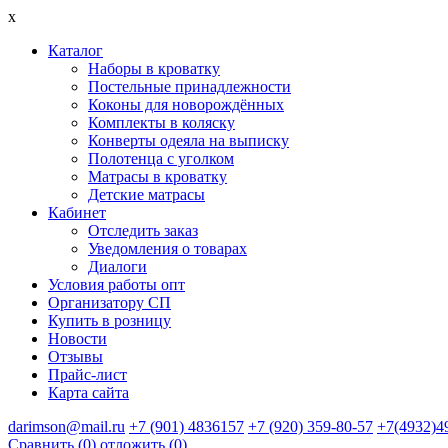
x
Каталог
Наборы в кроватку
Постельные принадлежности
Коконы для новорождённых
Комплекты в коляску
Конверты одеяла на выписку
Полотенца с уголком
Матрасы в кроватку
Детские матрасы
Кабинет
Отследить заказ
Уведомления о товарах
Диалоги
Условия работы опт
Организатору СП
Купить в розницу
Новости
Отзывы
Прайс-лист
Карта сайта
darimson@mail.ru
+7 (901) 4836157
+7 (920) 359-80-57
+7(4932)4
Сравнить (
0
)
отложить (
0
)