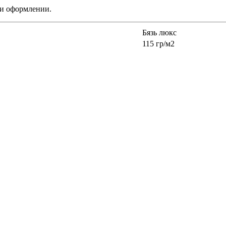
ри оформлении.
Бязь люкс
115 гр/м2