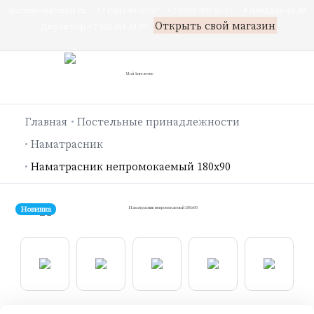
darimson@mail.ru
+7 (901) 4836157
+7 (920) 359-80-57
+7(4932)49-42-49
Открыть свой магазин
Директор +7 920 361 34 07
Главная
Постельные принадлежности
Наматрасник
Наматрасник непромокаемый 180х90
Новинка