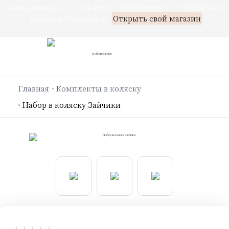
darimson@mail.ru
+7 (901) 4836157
+7 (920) 359-80-57
+7(4932)49-42-49
Открыть свой магазин
Директор +7 920 361 34 07
Главная
Комплекты в коляску
Набор в коляску Зайчики