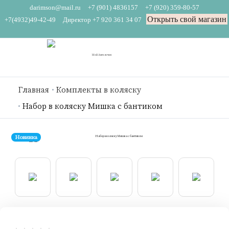
darimson@mail.ru
+7 (901) 4836157
+7 (920) 359-80-57
Открыть свой магазин
+7(4932)49-42-49
Директор +7 920 361 34 07
Главная
Комплекты в коляску
Набор в коляску Мишка с бантиком
Новинка