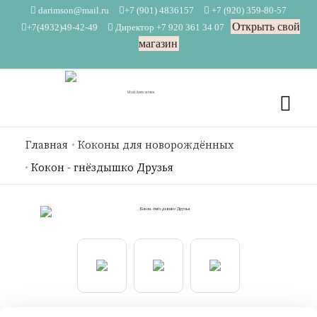
darimson@mail.ru
+7 (901) 4836157
+7 (920) 359-80-57
Открыть свой
+7(4932)49-42-49
Директор +7 920 361 34 07
магазин
Главная
Коконы для новорождённых
Кокон - гнёздышко Друзья