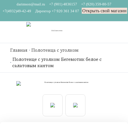
darimson@mail.ru
+7 (901) 4836157
+7 (920) 359-80-57
Открыть свой магазин
+7(4932)49-42-49
Директор +7 920 361 34 07
Главная
Полотенца с уголком
Полотенце с уголком Бегемотик белое с
салатовым кантом