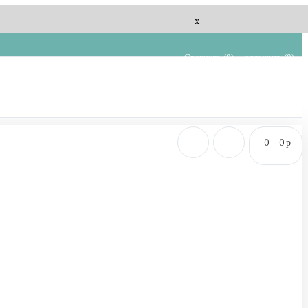
x
Сравнить (
0
)
отложить (
0
)
0
0
p