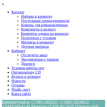
x
Каталог
Наборы в кроватку
Постельные принадлежности
Коконы для новорождённых
Комплекты в коляску
Конверты одеяла на выписку
Полотенца с уголком
Матрасы в кроватку
Детские матрасы
Кабинет
Отследить заказ
Уведомления о товарах
Диалоги
Условия работы опт
Организатору СП
Купить в розницу
Новости
Отзывы
Прайс-лист
Карта сайта
darimson@mail.ru
+7 (901) 4836157
+7 (920) 359-80-57
+7(4932)49-42-49
Директор +7 920 361 34 07
Открыть свой