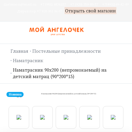
darimson@mail.ru
+7 (901) 4836157
+7 (920) 359-80-57
+7(4932)49-42-49
Открыть свой магазин
Директор +7 920 361 34 07
Главная
Постельные принадлежности
Наматрасник
Наматрасник 90х200 (непромокаемый) на
детский матрац (90*200*15)
Новинка