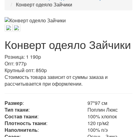
Конверт одеяло Зайчики
Конверт одеяло Зайчики
Розница: 1 190
p
Опт: 977
p
Крупный опт: 850
p
Стоимость товара зависит от суммы заказа и
рассчитывается при оформлении.
Размер
:
97*97 см
Тип ткани
:
Поплин Люкс
Состав ткани
:
100% хлопок
Плотность ткани
:
120 гр/м2
Наполнитель
:
100% п/э
Сезон
:
Осень - Зима