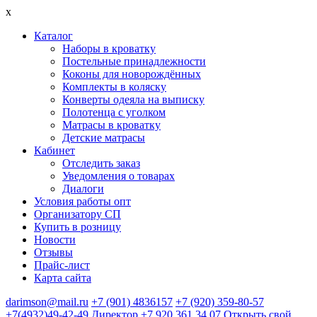
x
Каталог
Наборы в кроватку
Постельные принадлежности
Коконы для новорождённых
Комплекты в коляску
Конверты одеяла на выписку
Полотенца с уголком
Матрасы в кроватку
Детские матрасы
Кабинет
Отследить заказ
Уведомления о товарах
Диалоги
Условия работы опт
Организатору СП
Купить в розницу
Новости
Отзывы
Прайс-лист
Карта сайта
darimson@mail.ru
+7 (901) 4836157
+7 (920) 359-80-57
+7(4932)49-42-49
Директор +7 920 361 34 07
Открыть свой