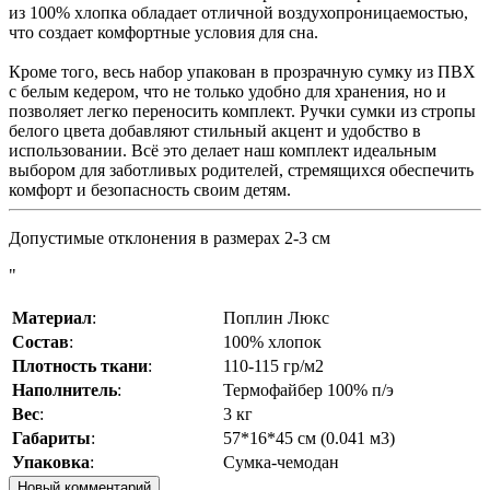
из 100% хлопка обладает отличной воздухопроницаемостью,
что создает комфортные условия для сна.
Кроме того, весь набор упакован в прозрачную сумку из ПВХ
с белым кедером, что не только удобно для хранения, но и
позволяет легко переносить комплект. Ручки сумки из стропы
белого цвета добавляют стильный акцент и удобство в
использовании. Всё это делает наш комплект идеальным
выбором для заботливых родителей, стремящихся обеспечить
комфорт и безопасность своим детям.
Допустимые отклонения в размерах 2-3 см
"
Материал
:
Поплин Люкс
Состав
:
100% хлопок
Плотность ткани
:
110-115 гр/м2
Наполнитель
:
Термофайбер 100% п/э
Вес
:
3 кг
Габариты
:
57*16*45 см (0.041 м3)
Упаковка
:
Сумка-чемодан
Новый комментарий